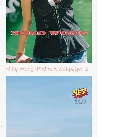
​Miko Wong iPhone X wallpaper 2