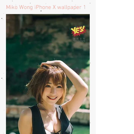
​Miko Wong iPhone X wallpaper 1