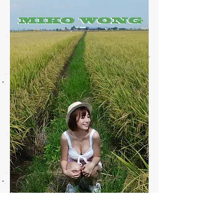
​Miko Wong iPhone X wallpaper 3