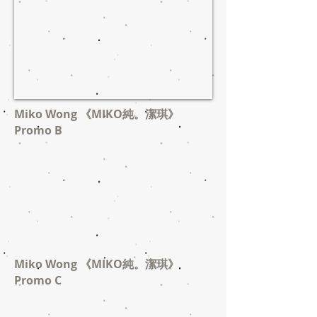
Miko Wong 《MIKO純。潔琪》
Promo B
Miko Wong 《MIKO純。潔琪》
Promo C