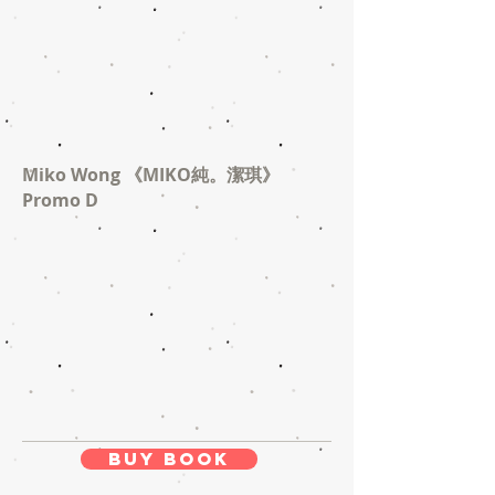
Miko Wong 《MIKO純。潔琪》
Promo D
Buy Book