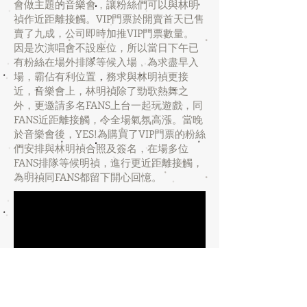
會做主題的音樂會，讓粉絲們可以與林明
禎作近距離接觸。VIP門票於開賣首天已售
賣了九成，公司即時加推VIP門票數量。
因是次演唱會不設座位，所以當日下午已
有粉絲在場外排隊等候入場﹐為求盡早入
場，霸佔有利位置，務求與林明禎更接
近，音樂會上，林明禎除了勁歌熱舞之
外，更邀請多名FANS上台一起玩遊戲，同
FANS近距離接觸，令全場氣氛高漲。當晚
於音樂會後，YES!為購買了VIP門票的粉絲
們安排與林明禎合照及簽名，在場多位
FANS排隊等候明禎，進行更近距離接觸，
為明禎同FANS都留下開心回憶。