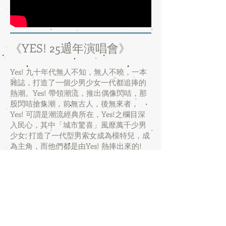
《YES! 25週年演唱會》
Yes! 九十年代無人不知，無人不曉，一本
雜誌，打造了一個少男少女一代都追捧的
熱潮。Yes! 帶領潮流，推出偶像閃咭，那
股閃咭搶集潮，前無古人，後無來者，
Yes! 可謂是潮流經典所在，Yes!之欄目深
入民心，其中「城市驚喜」風靡萬千少男
少女; 打造了一代型男索女成為模特兒，成
為主角，而他們都是由Yes! 熱捧出來的!
2016年6 月3 日晚上 Yes! 載譽重來，以
「城市驚喜」及校園為主題的一個演唱會
於香港灣仔會議展覽中心舉行，讓大家一
起共同回味當年Yes! 之震撼力以及於新世
代的一個延續。
YES Culture