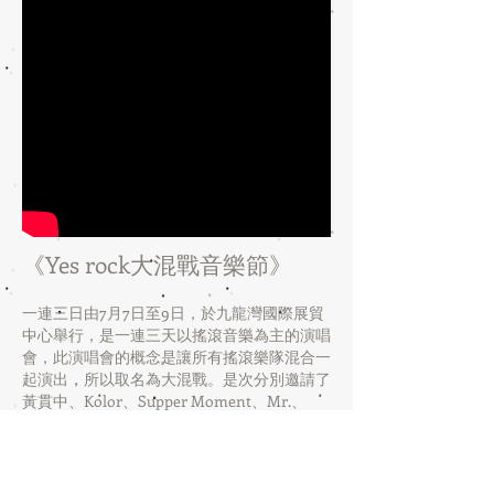
《Yes rock大混戰音樂節》
一連三日由7月7日至9日，於九龍灣國際展貿
中心舉行，是一連三天以搖滾音樂為主的演唱
會，此演唱會的概念是讓所有搖滾樂隊混合一
起演出，所以取名為大混戰。是次分別邀請了
黃貫中、Kolor、Supper Moment、Mr.、
Dear Jane、太極樂隊等不同界別的搖滾樂隊
參與演出，連續三天的搖滾氣勢一時無倆。
《YES ROCK！大混戰音樂節》首日由黃貫中
領軍，聯同樂隊Kolor、秋紅、Cassette打頭