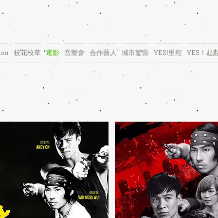
ion
校花校草
電影
音樂會
合作藝人
城市驚喜
YES!里程
YES！起