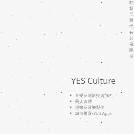
動
製
展
而
從
有
分
份
團
個
YES Culture
音樂及電影投資/
發行
藝人管理
漫畫及音樂製作
​城市驚喜/YES Apps