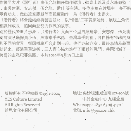
作警匪大片《潛行者》由伍允龍擔任動作導演，陳嘉上以及黃永峰做監
，由吳建豪、安志傑、伍允龍、孟佳 等主演。多位主角在片場中，亦不
示真功夫，做出凌空踢腿等高難度動作，為《潛行者》出盡力。
《潛行者》將會延續經典警匪題材，以“情義”二字貫穿始終，展現主角們
相識到成長，協同向惡勢力作戰的故事。
別於歷代警匪片形象，《潛行者》入面三位型男吳建豪、安志傑、伍允龍
別飾演臥底探員小伍、黑市拳手尹佬、臺灣車手阿祖，各自擁有特殊的身
和不同的背景，卻因機緣巧合走到一起。他們亦敵亦友，最終為情為義而
結起來。經過重重波折，三人齊心協力進行了艱難的戰鬥，共同消滅了一
跨國的走私犯罪集團。本片2019年9月19日上畫
地址: 尖沙咀漆咸道南107-109號
版權所有 不得轉載 ©1991-2024
中晶金融中心 九樓全層
YES Culture Limited
All Rights Reserved
Whatsapp : +852 6509 4170
益思文化有限公司
電郵:
info@yes.com.hk