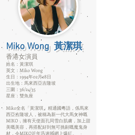
Miko Wong 黃潔琪
香港女演員​
姓名：黃潔琪
英文：Miko Wong
生日：1994年02月28日
出生地：馬來西亞吉隆坡
三圍：36/24/35
星座：雙魚座
Miko全名「黃潔琪」精通國粵語，係馬來
西亞吉隆坡人，被稱為新一代大馬女神嘅
MIKO，擁有天使面孔同雪白肌膚，加上甜
美嘅美容，再搭配好到無可挑剔嘅魔鬼身
材，令MIKO近年迅速喺網上爆紅。