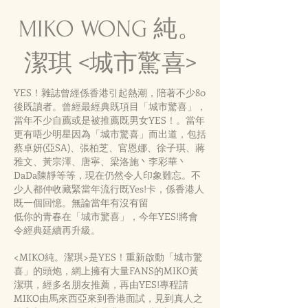
MIKO WONG 純。
潔琪 <城市驚喜>
YES！雜誌曾經係香港引起熱潮，陪著不少80
後既讀者。曾經最經典既項目「城市驚喜」，
當年不少自薦或是被推薦既男女YES！。當年
更有唔少明星因為「城市驚喜」而出道，包括
蔡卓妍(亞SA)、張柏芝、官恩娜、徐子琪、蔣
雅文、黃宗澤、唐寧、梁洛施丶李彩華丶
DaDa陳靜等等，現在仍然令人印象難忘。不
少人都仲收藏緊當年流行既Yes!卡，係香港人
既一個回憶。無論當年有沒有留
低你的青春在「城市驚喜」，今年YES!將會
令經典延續再升級。
<MIKO純。潔琪>是YES！重新啟動「城市驚
喜」的頭炮，網上擁有大量FANS的MIKO黃
潔琪，經多名朋友推薦，再由YES!專程請
MIKO由馬來西亞來到香港面試，見到真人之