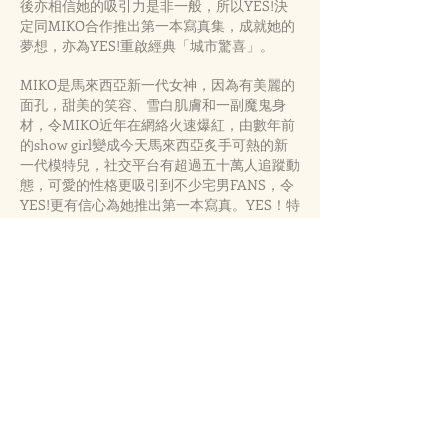
後亦相信她的吸引力是非一般，所以YES!決
定同MIKO合作推出第一本寫真集，成就她的
夢想，亦為YES!重啟經典「城市驚喜」。
MIKO是馬來西亞新一代女神，因為有美麗的
面孔，甜美的笑容、雪白肌膚和一副魔鬼身
材，令MIKO近年在網絡火速爆紅，由數年前
的show girl變成今天馬來西亞炙手可熱的新
一代模特兒，社交平台有超過五十萬人追蹤動
態，可愛的性格更吸引到不少宅男FANS，令
YES!更有信心為她推出第一本寫真。YES！特
別飛
往馬來西亞拍攝寫真，由MIKO帶住大家遊歷
不一樣的馬來西亞。
YES!還邀請了《百分百感覺》漫畫原作者劉
雲傑先生，為「城市驚喜」頭炮<純。潔琪
MIKO WONG> 加持，寫真集除了有MIKO相
集，還會有劉雲傑先生畫出MIKO的漫畫版，
為「城市驚喜」親手畫上漂亮的序幕。
另外，《城市驚喜》這個經典項目將會由劉雲
傑先生編畫成故事，而MIKO就是其中一位故