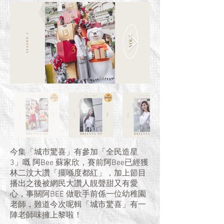
今集「城市驚喜」有參加「全民造星
3」嘅 阿Bee 蘇家欣，賽前阿Bee已經獲
林二汶大讚「擺喺度都紅」，加上節目
播出之後被網民大讚人靚聲甜又有愛
心，事關阿BEE 做歌手前係一位幼稚園
老師，難道今次呢輯「城市驚喜」有一
陣老師味擁上黎啦！