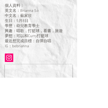
個人資料：
英文名：Brianna So
中文名：蘇家欣
生日：5月8日
學歷：幼兒教育學士
興趣：唱歌，打籃球，看書，旅遊
夢想：可以和Curry打籃球
最近想完成目標：自彈自唱
IG：bebrianna